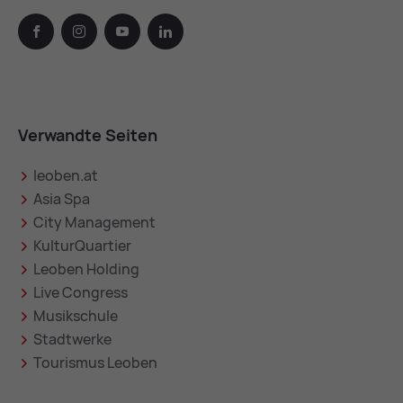
facebook
instagram
youtube
linkedin
Verwandte Seiten
leoben.at
Asia Spa
City Management
KulturQuartier
Leoben Holding
Live Congress
Musikschule
Stadtwerke
Tourismus Leoben