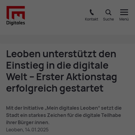
Kontakt
Suche
Menü
Leo­ben un­ter­stützt den
Ein­stieg in die di­gi­ta­le
Welt – Ers­ter Ak­ti­ons­tag
er­folg­reich ge­star­tet
Mit der Initiative „Mein digitales Leoben“ setzt die
Stadt ein starkes Zeichen für die digitale Teilhabe
ihrer Bürger:innen.
Leoben, 14.01.2025