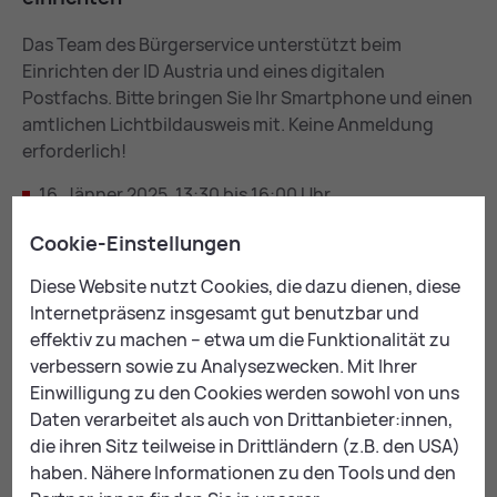
Das Team des Bürgerservice unterstützt beim
Einrichten der ID Austria und eines digitalen
Postfachs. Bitte bringen Sie Ihr Smartphone und einen
amtlichen Lichtbildausweis mit. Keine Anmeldung
erforderlich!
16. Jänner 2025, 13:30 bis 16:00 Uhr
21. Jänner 2025, 9:00 bis 12:00 Uhr
Cookie-Einstellungen
23. Jänner 2025, 13:30 bis 16:00 Uhr
Diese Website nutzt Cookies, die dazu dienen, diese
Internetpräsenz insgesamt gut benutzbar und
effektiv zu machen – etwa um die Funktionalität zu
Ort: Bürgerservice-Stelle im Erdgeschoss des
verbessern sowie zu Analysezwecken. Mit Ihrer
Leobener Rathauses
Einwilligung zu den Cookies werden sowohl von uns
Di­gi­tal Übe­r­all Work­shops
Daten verarbeitet als auch von Drittanbieter:innen,
die ihren Sitz teilweise in Drittländern (z.B. den USA)
Weiters werden Workshops rund um das Thema
haben. Nähere Informationen zu den Tools und den
digitale Amtswege sowie Künstliche Intelligenz