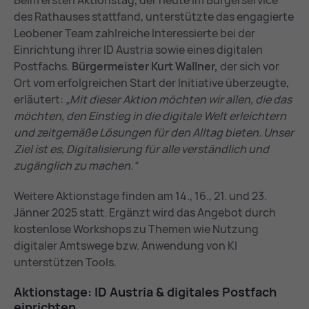
Beim ersten Aktionstag, der heute im Bürgerservice
des Rathauses stattfand, unterstützte das engagierte
Leobener Team zahlreiche Interessierte bei der
Einrichtung ihrer ID Austria sowie eines digitalen
Postfachs.
Bürgermeister Kurt Wallner,
der sich vor
Ort vom erfolgreichen Start der Initiative überzeugte,
erläutert:
„Mit dieser Aktion möchten wir allen, die das
möchten, den Einstieg in die digitale Welt erleichtern
und zeitgemäße Lösungen für den Alltag bieten. Unser
Ziel ist es, Digitalisierung für alle verständlich und
zugänglich zu machen.“
Weitere Aktionstage finden am 14., 16., 21. und 23.
Jänner 2025 statt. Ergänzt wird das Angebot durch
kostenlose Workshops zu Themen wie Nutzung
digitaler Amtswege bzw. Anwendung von KI
unterstützen Tools.
Ak­ti­ons­ta­ge: ID Aus­tria & di­gi­ta­les Post­fach
ein­rich­ten