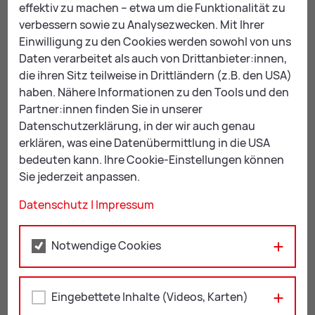
effektiv zu machen – etwa um die Funktionalität zu
Zu­stel­lung
. Damit erhalten Sie Zustellungen von der
verbessern sowie zu Analysezwecken. Mit Ihrer
Stadtgemeinde Leoben und anderen Behörden
Einwilligung zu den Cookies werden sowohl von uns
nicht mehr per Post, sondern in Ihr digitales
Daten verarbeitet als auch von Drittanbieter:innen,
Postfach im Internet.
die ihren Sitz teilweise in Drittländern (z.B. den USA)
haben. Nähere Informationen zu den Tools und den
Partner:innen finden Sie in unserer
Haben Sie Fragen?
Datenschutzerklärung, in der wir auch genau
Kontaktieren Sie uns unter
erklären, was eine Datenübermittlung in die USA
+43 3842 4062-450
oder
bedeuten kann. Ihre Cookie-Einstellungen können
buer­ger­ser­vice@
leo­ben.at
.
Sie jederzeit anpassen.
Datenschutz
|
Impressum
Notwendige Cookies
Mail
Print
Eingebettete Inhalte (Videos, Karten)