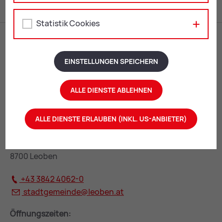
Statistik Cookies
EINSTELLUNGEN SPEICHERN
ALLE DIENSTE ABLEHNEN
ALLE DIENSTE ERLAUBEN (INKL. US-ANBIETER)
Rathaus Leoben
Erzherzog Johann-Straße 2
8700 Leoben
+43 3842 4062-0
stadtgemeinde@
leoben.at
Öffnungszeiten: